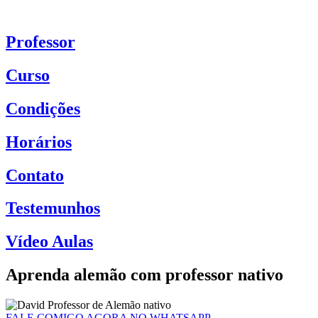
Skip
to
content
Professor
Curso
Condições
Horários
Contato
Testemunhos
Vídeo Aulas
Aprenda alemão com professor nativo
FALE COMIGO AGORA NO WHATSAPP